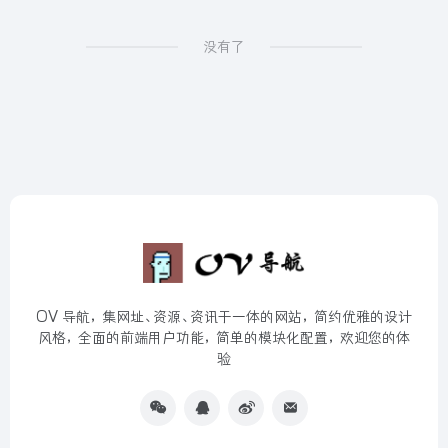
没有了
OV 导航，集网址、资源、资讯于一体的网站，简约优雅的设计
风格，全面的前端用户功能，简单的模块化配置，欢迎您的体
验