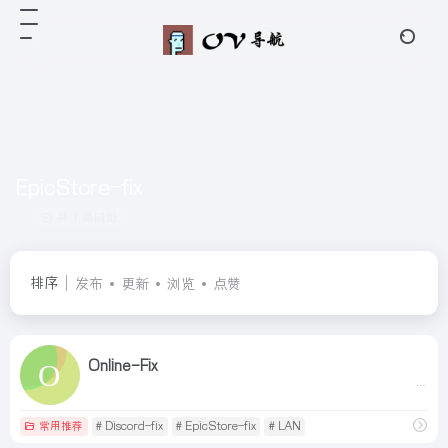
EpicStore-fix
共 1 篇网址
排序
发布
更新
浏览
点赞
Online-Fix
Помощь с запуском сетевых игр онлайн. Фиксы, как правильно подключаться, создавать сервер, создавать игру через локальную сеть.
常用推荐
# Discord-fix
# EpicStore-fix
# LAN