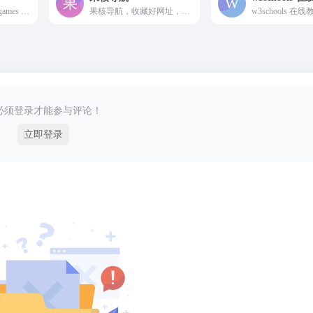
Free download crack games via torrent or direct links. We upload the latest games every day from CODEX, RELOADED, SKIDROW, TENOKE, P2P, GOG,...
果核导航，收藏好网址，只收精品
必须登录才能参与评论！
立即登录