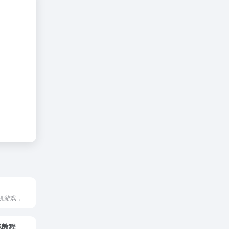
S
整合当下热门单机游戏，每日持续稳定更新。找游戏，上SHAREWEBS！
在线教程