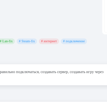
# Lan-fix
# Steam-fix
# интернет
# подключение
авильно подключаться, создавать сервер, создавать игру через