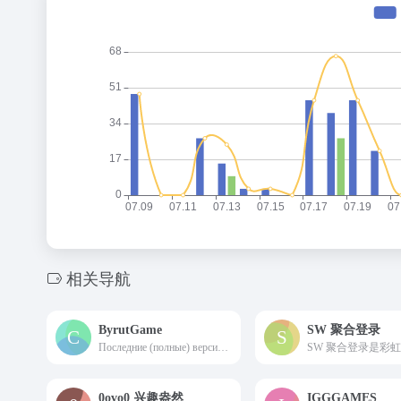
相关导航
ByrutGame
SW 聚合登录
Последние (полные) версии ПК игр со всеми обновлениями и дополнениями, с ежедневной публикацией новинок игр
0ovo0 兴趣盎然
IGGGAMES