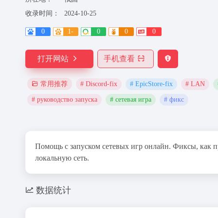
收录时间：
2024-10-25
0
1-
0
0
0
打开网站
手机查看
# Discord-fix
# EpicStore-fix
# LAN
常用推荐
# руководство запуска
# сетевая игра
# фикс
Помощь с запуском сетевых игр онлайн. Фиксы, как пр
локальную сеть.
数据统计