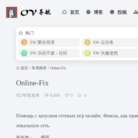
首页
博客
投稿
热门
SW 聚合登录
SW 云任务
SW 乐此不疲 - 社区
SW 兴趣使然
首页
•
常用推荐
•
Online-Fix
Online-Fix
2年前发布
6,669
0
0
Помощь с запуском сетевых игр онлайн. Фиксы, как прави
локальную сеть.
所在地：
俄国