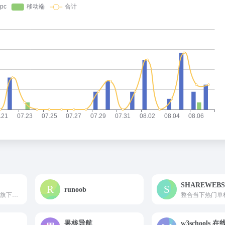
SHAREWEB
runoob
SW 聚合登录是彩虹旗下的社会化账号聚合登录系统，让网站的最终用户可以一站式选择使用包括微信、微博、QQ、百度等多种社会化帐号登录该站点。简化用户注册登录过程、改善用户浏览站点的体验、迅速提高网站注册量和用户数据量。有完善的开发文档与SDK，方便开发者快速接入。
果核导航
w3schools 