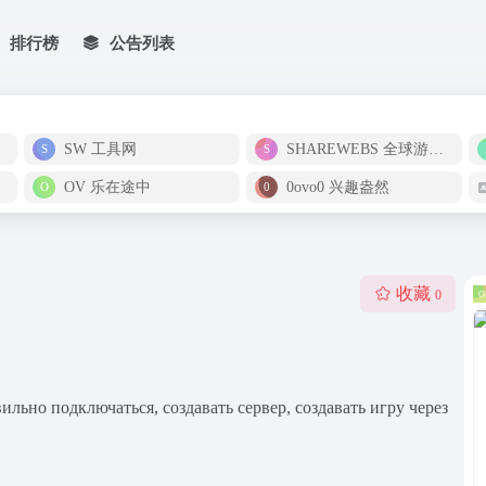
排行榜
公告列表
SW 工具网
SHAREWEBS 全球游戏试玩影视体验中心
OV 乐在途中
0ovo0 兴趣盎然
收藏
0
льно подключаться, создавать сервер, создавать игру через