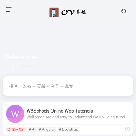
References
共 1 篇网址
排序
发布
更新
浏览
点赞
W3Schools Online Web Tutorials
Well organized and easy to understand Web building tutorials with lots of examples of how to use HTML, CSS, JavaScript, SQL, Python, PHP, Bootstrap, Java, XML and more.
常用推荐
# AI
# Angular
# Bootstrap