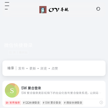
微信快捷登录
共 1 篇网址
排序
发布
更新
浏览
点赞
SW 聚合登录
SW 聚合登录是彩虹旗下的社会化账号聚合登录系统，让网站的最终用户可以一站式选择使用包括微信、微博、QQ、百度等多种社会化帐号登录该站点。简化用户注册登录过程、改善用户浏览站点的体验、迅速提高网站注册量和用户数据量。有完善的开发文档与SDK，方便开发者快速接入。
常用推荐
# QQ快捷登录
# SW 聚合登录
# 微信快捷登录