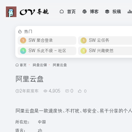
首页
博客
投稿
热门
SW 聚合登录
SW 云任务
SW 乐此不疲 - 社区
SW 兴趣使然
首页
•
网盘云储
•
阿里云盘
阿里云盘
2年前发布
4,905
0
0
阿里云盘是一款速度快、不打扰、够安全、易于分享的个
所在地：
中国
语言：
zh