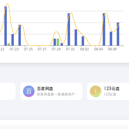
百度网盘
123云盘
百度网盘是一款国民级产品，已连续9年为超过7亿用户提供稳定、安全的个人云存储服务，已实现电脑、手机、电视等多种终端场景的覆盖和互联，并支持多类型文件的备份、分享、查看和处理
123云盘