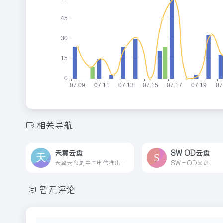
相关导航
天翼云盘
SW OD云盘
天翼云盘是中国电信推出的云存储服务，为用户提供跨平台的文件存储、备份、同步及分享服务，是国内领先的免费网盘，安全、可靠、稳定、快速。天翼云盘为用户守护数据资产。
SW - OD网盘
暂无评论