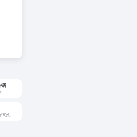
部署
署
宝塔，让运维简单高效。面板支持Linux与Windows系统。一键配置：LAMP/LNMP、网站、数据库、FTP、SSL，通过Web端轻松管理服务器。