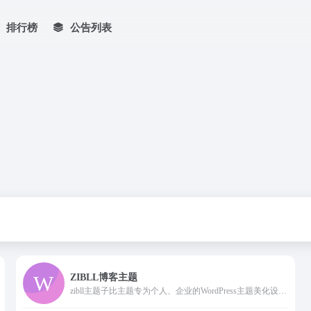
排行榜
公告列表
ZIBLL博客主题
zibll主题子比主题专为个人、企业的WordPress主题美化设计开发，wp主题采用简约优雅的设计风格搭配强大的商城功能以及易用的模块化配置，成为更加适合中文wordpress商城主题模板、wordpress企业主题模板、wordpress博客主题模板。