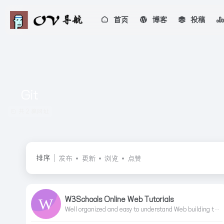
首页
博客
投稿
Git
共 2 篇网址
排序
发布
更新
浏览
点赞
W3Schools Online Web Tutorials
Well organized and easy to understand Web building tutorials with lots of examples of how to use HTML, CSS, JavaScript, SQL, Python, PHP, Bootstrap, Java, XML and more.