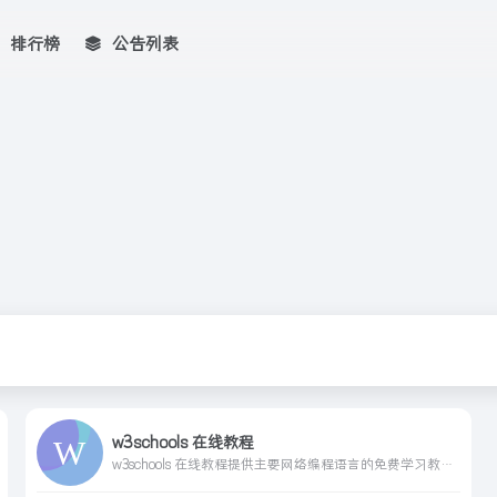
排行榜
公告列表
w3schools 在线教程
w3schools 在线教程提供主要网络编程语言的免费学习教程,参考资料和实例练习。涵盖HTML,CSS,JavaScript,Python,Java,C,C++,C#,SQL,PHP,Bootstrap,XML,AI,ChatGPT,Bard,人工智能,编程语言,数据库,大数据分析,编程工具,运维工具,通信技术等热门主题。