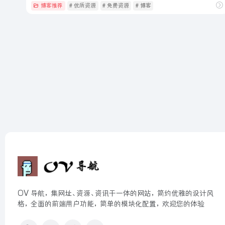
博客推荐
# 优质资源
# 免费资源
# 博客
OV 导航，集网址、资源、资讯于一体的网站，简约优雅的设计风
格，全面的前端用户功能，简单的模块化配置，欢迎您的体验