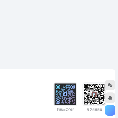
扫码加微信
扫码加QQ群